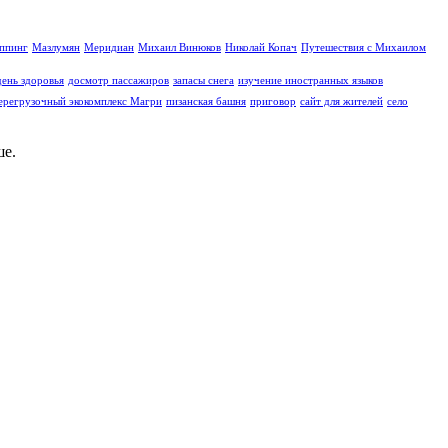
иппинг
Мазлумян
Меридиан
Михаил Винюков
Николай Копач
Путешествия с Михаилом
день здоровья
досмотр пассажиров
запасы снега
изучение иностранных языков
ерегрузочный экокомплекс Магри
пизанская башня
приговор
сайт для жителей
село
е.