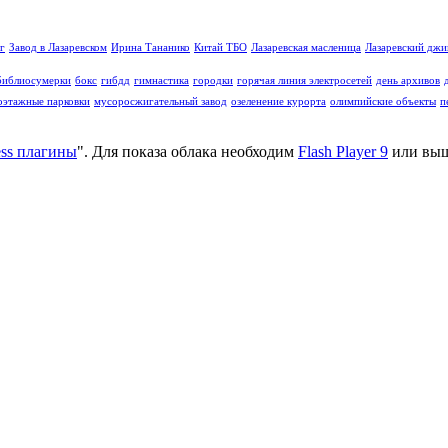
г
Завод в Лазаревском
Ирина Тананико
Китай ТБО
Лазаревская масленица
Лазаревский дж
библиосумерки
бокс
гибдд
гимнастика
городки
горячая линия электросетей
день архивов
оэтажные парковки
мусоросжигательный завод
озеленение курорта
олимпийские объекты
п
ss плагины
". Для показа облака необходим
Flash Player 9
или выш