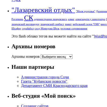
"Лазаревский отдых"
"Миля здоровья"
Джиппин
СК
Рогаткина
администрация лазаревского
алмаг
алмагкарета у кинотеатра
лазаревский миллиардер
лазаревский самбист
мавит
мебельный салон "СКБ"
мног
Шхафит
страйкбол
сход Мамедова Щель
тестовые соревнования
Это flash облако тегов вы можете найти на сайте "
WordPre
Архивы номеров
Архивы номеров
Наши партнеры
Администрация города Сочи
Газета "Кубанские новости"
Департамент СМИ Краснодарского края
Веб-студия «Мой поиск»
Создание сайтов