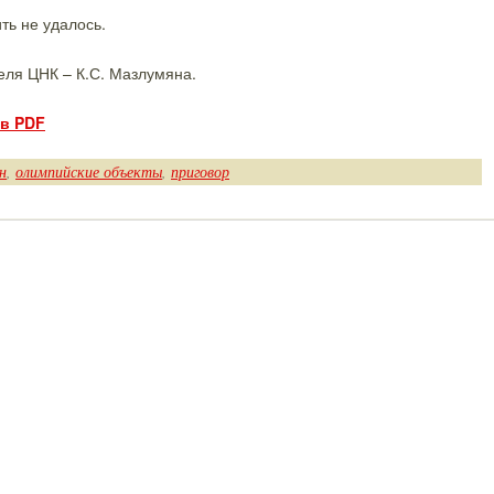
ть не удалось.
еля ЦНК – К.С. Мазлумяна.
 в PDF
н
,
олимпийские объекты
,
приговор