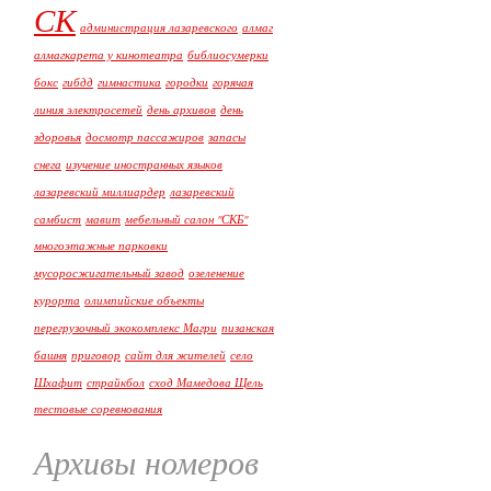
СК
администрация лазаревского
алмаг
алмагкарета у кинотеатра
библиосумерки
бокс
гибдд
гимнастика
городки
горячая
линия электросетей
день архивов
день
здоровья
досмотр пассажиров
запасы
снега
изучение иностранных языков
лазаревский миллиардер
лазаревский
самбист
мавит
мебельный салон "СКБ"
многоэтажные парковки
мусоросжигательный завод
озеленение
курорта
олимпийские объекты
перегрузочный экокомплекс Магри
пизанская
башня
приговор
сайт для жителей
село
Шхафит
страйкбол
сход Мамедова Щель
тестовые соревнования
Архивы номеров