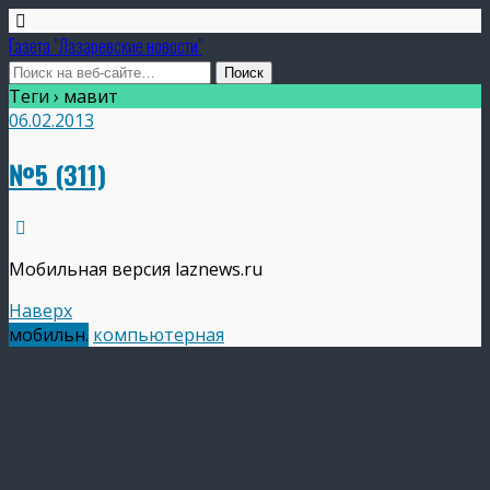
Газета "Лазаревские новости"
Теги › мавит
06.02.2013
№5 (311)
Мобильная версия laznews.ru
Наверх
мобильн.
компьютерная