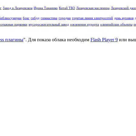
г
Завод в Лазаревском
Ирина Тананико
Китай ТБО
Лазаревская масленица
Лазаревский дж
библиосумерки
бокс
гибдд
гимнастика
городки
горячая линия электросетей
день архивов
оэтажные парковки
мусоросжигательный завод
озеленение курорта
олимпийские объекты
п
ss плагины
". Для показа облака необходим
Flash Player 9
или выш