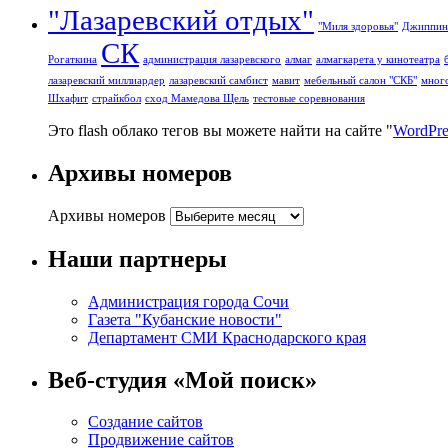
"Лазаревский отдых"
"Миля здоровья"
Джиппин
СК
Рогаткина
администрация лазаревского
алмаг
алмагкарета у кинотеатра
лазаревский миллиардер
лазаревский самбист
мавит
мебельный салон "СКБ"
мног
Шхафит
страйкбол
сход Мамедова Щель
тестовые соревнования
Это flash облако тегов вы можете найти на сайте "
WordPre
Архивы номеров
Архивы номеров
Наши партнеры
Администрация города Сочи
Газета "Кубанские новости"
Департамент СМИ Краснодарского края
Веб-студия «Мой поиск»
Создание сайтов
Продвижение сайтов