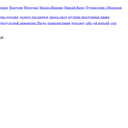
иппинг
Мазлумян
Меридиан
Михаил Винюков
Николай Копач
Путешествия с Михаилом
день здоровья
досмотр пассажиров
запасы снега
изучение иностранных языков
ерегрузочный экокомплекс Магри
пизанская башня
приговор
сайт для жителей
село
е.