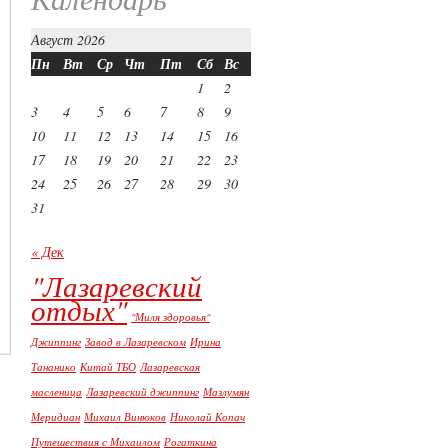
Август 2026
Пн
Вт
Ср
Чт
Пт
Сб
Вс
1
2
3
4
5
6
7
8
9
10
11
12
13
14
15
16
17
18
19
20
21
22
23
24
25
26
27
28
29
30
31
« Дек
"Лазаревский
отдых"
"Миля здоровья"
Джиппинг
Завод в Лазаревском
Ирина
Тананико
Китай ТБО
Лазаревская
масленица
Лазаревский джиппинг
Мазлумян
Меридиан
Михаил Винюков
Николай Копач
Путешествия с Михаилом
Рогаткина