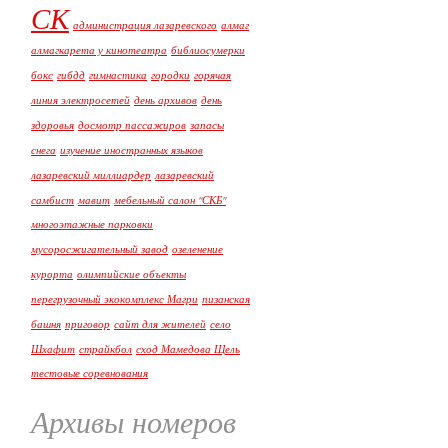
СК
администрация лазаревского
алмаг
алмагкарета у кинотеатра
библиосумерки
бокс
гибдд
гимнастика
городки
горячая
линия электросетей
день архивов
день
здоровья
досмотр пассажиров
запасы
снега
изучение иностранных языков
лазаревский миллиардер
лазаревский
самбист
мавит
мебельный салон "СКБ"
многоэтажные парковки
мусоросжигательный завод
озеленение
курорта
олимпийские объекты
перегрузочный экокомплекс Магри
пизанская
башня
приговор
сайт для жителей
село
Шхафит
страйкбол
сход Мамедова Щель
тестовые соревнования
Архивы номеров