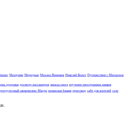
иппинг
Мазлумян
Меридиан
Михаил Винюков
Николай Копач
Путешествия с Михаилом
день здоровья
досмотр пассажиров
запасы снега
изучение иностранных языков
ерегрузочный экокомплекс Магри
пизанская башня
приговор
сайт для жителей
село
е.