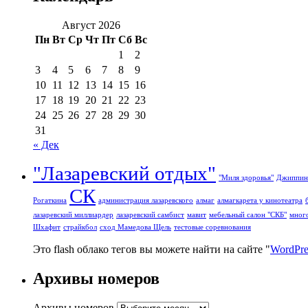
Август 2026
Пн
Вт
Ср
Чт
Пт
Сб
Вс
1
2
3
4
5
6
7
8
9
10
11
12
13
14
15
16
17
18
19
20
21
22
23
24
25
26
27
28
29
30
31
« Дек
"Лазаревский отдых"
"Миля здоровья"
Джиппин
СК
Рогаткина
администрация лазаревского
алмаг
алмагкарета у кинотеатра
лазаревский миллиардер
лазаревский самбист
мавит
мебельный салон "СКБ"
мног
Шхафит
страйкбол
сход Мамедова Щель
тестовые соревнования
Это flash облако тегов вы можете найти на сайте "
WordPre
Архивы номеров
Архивы номеров