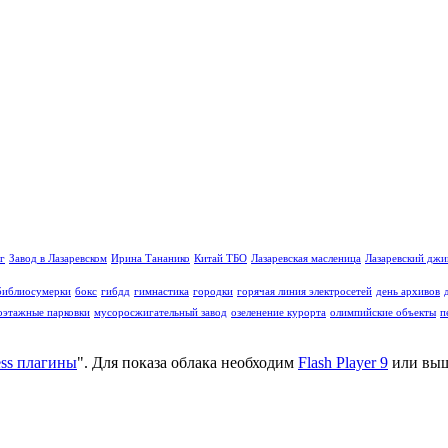
г
Завод в Лазаревском
Ирина Тананико
Китай ТБО
Лазаревская масленица
Лазаревский дж
библиосумерки
бокс
гибдд
гимнастика
городки
горячая линия электросетей
день архивов
оэтажные парковки
мусоросжигательный завод
озеленение курорта
олимпийские объекты
п
ss плагины
". Для показа облака необходим
Flash Player 9
или выш