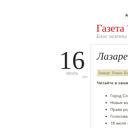
А
Газета
Блог газеты
16
Лазаре
Автор: Роман Бе
ИЮЛЬ
2021
Читайте в све
Город Со
Новые ма
Права ро
Голосова
18 июля 