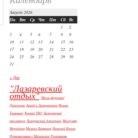
Август 2026
Пн
Вт
Ср
Чт
Пт
Сб
Вс
1
2
3
4
5
6
7
8
9
10
11
12
13
14
15
16
17
18
19
20
21
22
23
24
25
26
27
28
29
30
31
« Дек
"Лазаревский
отдых"
"Миля здоровья"
Джиппинг
Завод в Лазаревском
Ирина
Тананико
Китай ТБО
Лазаревская
масленица
Лазаревский джиппинг
Мазлумян
Меридиан
Михаил Винюков
Николай Копач
Путешествия с Михаилом
Рогаткина