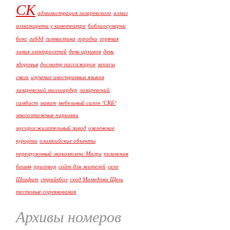
СК
администрация лазаревского
алмаг
алмагкарета у кинотеатра
библиосумерки
бокс
гибдд
гимнастика
городки
горячая
линия электросетей
день архивов
день
здоровья
досмотр пассажиров
запасы
снега
изучение иностранных языков
лазаревский миллиардер
лазаревский
самбист
мавит
мебельный салон "СКБ"
многоэтажные парковки
мусоросжигательный завод
озеленение
курорта
олимпийские объекты
перегрузочный экокомплекс Магри
пизанская
башня
приговор
сайт для жителей
село
Шхафит
страйкбол
сход Мамедова Щель
тестовые соревнования
Архивы номеров